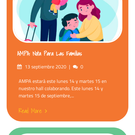
AMPA: Nota Para Las Familias
13 septiembre 2020
0
AMPA estará este lunes 14 y martes 15 en
nuestro hall colaborando. Este lunes 14 y
martes 15 de septiembre,...
Read More