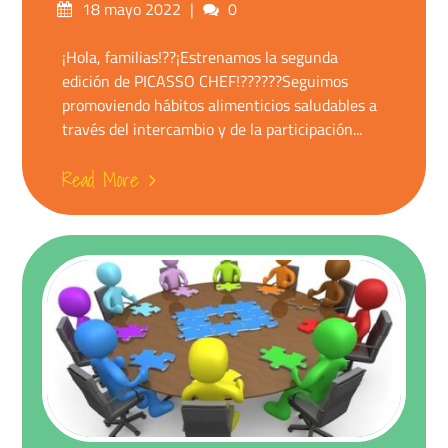
18 mayo 2022
0
¡Hola, familias!?️?¡Estrenamos la segunda
edición de PICASSO CHEF!?‍???‍??Seguimos
promoviendo hábitos alimenticios saludables a
través del intercambio y de la participación...
Read More