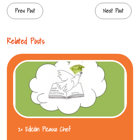
Prev Post
Next Post
Related Posts
2ª Edición Picasso Chef