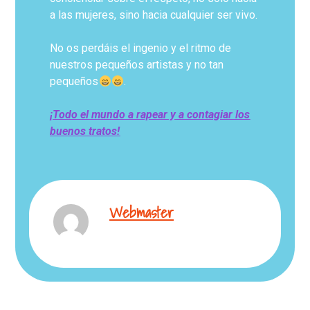
a las mujeres, sino hacia cualquier ser vivo.
No os perdáis el ingenio y el ritmo de
nuestros pequeños artistas y no tan
pequeños
.
¡Todo el mundo a rapear y a contagiar los
buenos tratos!
Webmaster