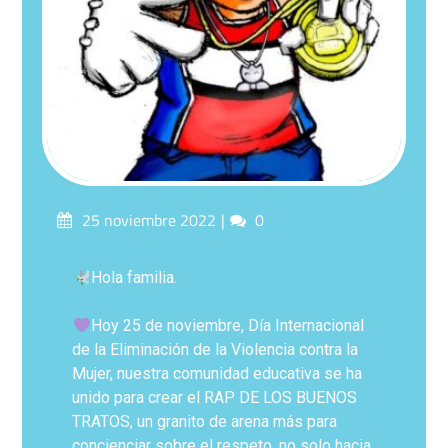
25 noviembre 2022
0
Hola familia.
Hoy 25 de noviembre, Día Internacional
de la Eliminación de la Violencia contra la
Mujer, nuestra comunidad educativa se ha
unido para crear el RAP DE LOS BUENOS
TRATOS, un granito de arena más para
concienciar sobre el respeto, no solo hacia