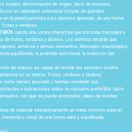
s locales, denominación de origen, tipos de envases, …
a con un calendario estacional circular, de grandes
 en la pared permitirá a los alumnos aprender, de una forma
r frutas y verduras.
TIBÚS
cuenta una cocina interactiva que esconde mensajes y
 de frutas, verduras y lácteos. Los alumnos tendrán que
s cajones, armarios y demás elementos. Mensajes relacionados
eta equilibrada, la pirámide nutricional, la reducción del
a modo de oráculo, es capaz de revelar los secretos ocultos
ardemos en su interior. Frutas, verduras o lácteos,
os como carnes, pescado y harinas revelarán sus
mportantes o indicaciones sobre su consumo preferible: tipos
decuados, con qué se puede acompañar, ideas de recetas
 hora de elaborar interactivamente un menú concreto para un
merienda o cena) de una forma sana y equilibrada.
nos!