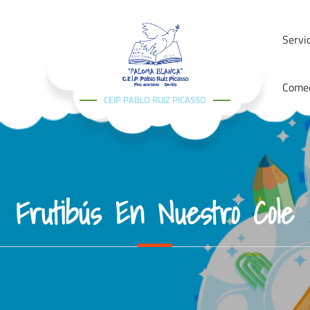
Servi
Come
CEIP PABLO RUIZ PICASSO
Frutibús En Nuestro Cole