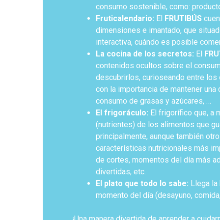
consumo sostenible, como: producto
Fruticalendario:
El
FRUTIBÚS
cuent
dimensiones e imantado, que situado
interactiva, cuándo es posible come
La cocina de los secretos:
El
FRU
contenidos ocultos sobre el consumo
descubrirlos, curioseando entre lo
con la importancia de mantener una di
consumo de grasas y azúcares, …
El frigoráculo:
El frigorífico que, 
(nutrientes) de los alimentos que gu
principalmente, aunque también otr
características nutricionales más i
de cortes, momentos del día más a
divertidas, etc.
El plato que todo lo sabe:
Llega la
momento del día (desayuno, comida, 
¡Una manera divertida de aprender a cuidar