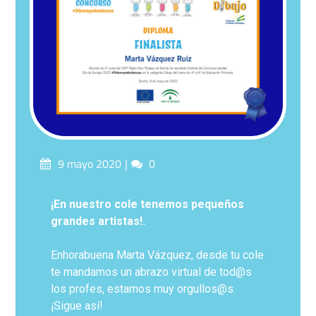
9 mayo 2020
0
¡En nuestro cole tenemos pequeños
grandes artistas!.
Enhorabuena Marta Vázquez, desde tu cole
te mandamos un abrazo virtual de tod@s
los profes, estamos muy orgullos@s.
¡Sigue así!